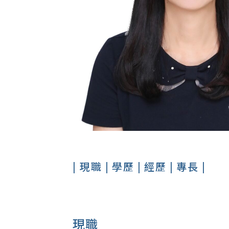
| 現職 |
學歷 |
經歷 |
專長 |
現職