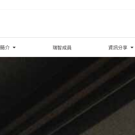
智簡介
瑞智成員
資訊分享